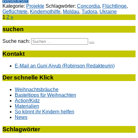
Weiterlesen
Kategorie:
Projekte
Schlagwörter:
Concordia
,
Flüchtlinge
,
Geflüchtete
,
Kindernothilfe
,
Moldau
,
Tudora
,
Ukraine
1
2
»
suchen
Suche nach:
Kontakt
E-Mail an Guni Aiyub (Robinson Redakteurin)
Der schnelle Klick
Weihnachtsbräuche
Basteltipps für Weihnachten
Action!Kidz
Materialien
So könnt ihr Kindern helfen
News
Schlagwörter