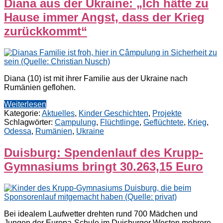
Diana aus der Ukraine: „Ich hätte zu
Hause immer Angst, dass der Krieg
zurückkommt“
Diana (10) ist mit ihrer Familie aus der Ukraine nach
Rumänien geflohen.
Weiterlesen
Kategorie:
Aktuelles
,
Kinder Geschichten
,
Projekte
Schlagwörter:
Campulung
,
Flüchtlinge
,
Geflüchtete
,
Krieg
,
Odessa
,
Rumänien
,
Ukraine
Duisburg: Spendenlauf des Krupp-
Gymnasiums bringt 30.263,15 Euro
Bei idealem Laufwetter drehten rund 700 Mädchen und
Jungen der Europa-Schule im Duisburger Westen mehrere