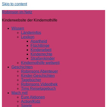
Skip to content
Robinson im Netz
Kinderwebsite der Kindernothilfe
Wissen
Länderinfos
Lexikon
Apartheid
Flüchtlinge
Kinderarbeit
Kinderrechte
Straßenkinder
Kindernothilfe weltweit
Geschichten
Robinsons Abenteuer
Kinder-Geschichten
Tagebücher
Robinsons Videothek
Tims Reisetagebuch
Mach mit!
Eure Aktionen
Action!Kidz
Spiele