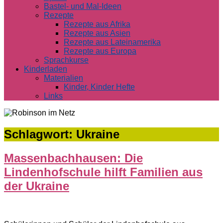
Bastel- und Mal-Ideen
Rezepte
Rezepte aus Afrika
Rezepte aus Asien
Rezepte aus Lateinamerika
Rezepte aus Europa
Sprachkurse
Kinderladen
Materialien
Kinder, Kinder Hefte
Links
Schlagwort:
Ukraine
Massenbachhausen: Die
Lindenhofschule hilft Familien aus
der Ukraine