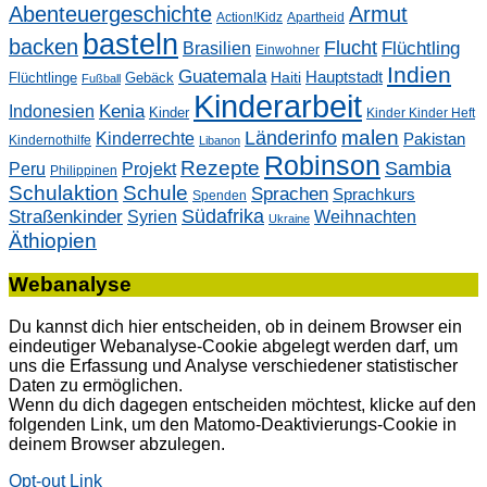
Abenteuergeschichte
Armut
Action!Kidz
Apartheid
basteln
backen
Flucht
Flüchtling
Brasilien
Einwohner
Indien
Guatemala
Hauptstadt
Flüchtlinge
Gebäck
Haiti
Fußball
Kinderarbeit
Kenia
Indonesien
Kinder
Kinder Kinder Heft
malen
Länderinfo
Kinderrechte
Pakistan
Kindernothilfe
Libanon
Robinson
Rezepte
Sambia
Peru
Projekt
Philippinen
Schulaktion
Schule
Sprachen
Sprachkurs
Spenden
Südafrika
Straßenkinder
Weihnachten
Syrien
Ukraine
Äthiopien
Webanalyse
Du kannst dich hier entscheiden, ob in deinem Browser ein
eindeutiger Webanalyse-Cookie abgelegt werden darf, um
uns die Erfassung und Analyse verschiedener statistischer
Daten zu ermöglichen.
Wenn du dich dagegen entscheiden möchtest, klicke auf den
folgenden Link, um den Matomo-Deaktivierungs-Cookie in
deinem Browser abzulegen.
Opt-out Link