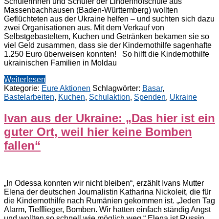
Schülerinnen und Schüler der Lindenhofschule aus
Massenbachhausen (Baden-Württemberg) wollten
Geflüchteten aus der Ukraine helfen – und suchten sich dazu
zwei Organisationen aus. Mit dem Verkauf von
Selbstgebasteltem, Kuchen und Getränken bekamen sie so
viel Geld zusammen, dass sie der Kindernothilfe sagenhafte
1.250 Euro überweisen konnten! So hilft die Kindernothilfe
ukrainischen Familien in Moldau
Weiterlesen
Kategorie:
Eure Aktionen
Schlagwörter:
Basar
,
Bastelarbeiten
,
Kuchen
,
Schulaktion
,
Spenden
,
Ukraine
Ivan aus der Ukraine: „Das hier ist ein
guter Ort, weil hier keine Bomben
fallen“
„In Odessa konnten wir nicht bleiben“, erzählt Ivans Mutter
Elena der deutschen Journalistin Katharina Nickoleit, die für
die Kindernothilfe nach Rumänien gekommen ist. „Jeden Tag
Alarm, Tiefflieger, Bomben. Wir hatten einfach ständig Angst
und wollten so schnell wie möglich weg.“ Elena ist Russin.