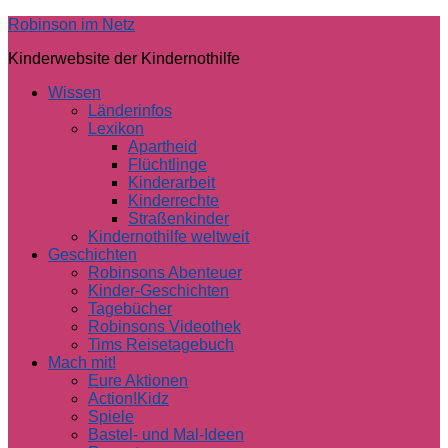
Skip
Robinson im Netz
to
Kinderwebsite der Kindernothilfe
content
Wissen
Länderinfos
Lexikon
Apartheid
Flüchtlinge
Kinderarbeit
Kinderrechte
Straßenkinder
Kindernothilfe weltweit
Geschichten
Robinsons Abenteuer
Kinder-Geschichten
Tagebücher
Robinsons Videothek
Tims Reisetagebuch
Mach mit!
Eure Aktionen
Action!Kidz
Spiele
Bastel- und Mal-Ideen