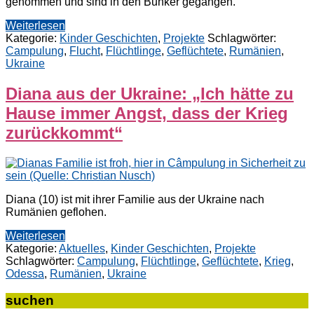
genommen und sind in den Bunker gegangen.“
Weiterlesen
Kategorie:
Kinder Geschichten
,
Projekte
Schlagwörter:
Campulung
,
Flucht
,
Flüchtlinge
,
Geflüchtete
,
Rumänien
,
Ukraine
Diana aus der Ukraine: „Ich hätte zu
Hause immer Angst, dass der Krieg
zurückkommt“
Diana (10) ist mit ihrer Familie aus der Ukraine nach
Rumänien geflohen.
Weiterlesen
Kategorie:
Aktuelles
,
Kinder Geschichten
,
Projekte
Schlagwörter:
Campulung
,
Flüchtlinge
,
Geflüchtete
,
Krieg
,
Odessa
,
Rumänien
,
Ukraine
suchen