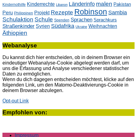
malen
Länderinfo
Kinderrechte
Pakistan
Kindernothilfe
Libanon
Robinson
Rezepte
Sambia
Peru
Projekt
Philippinen
Schulaktion
Schule
Sprachen
Sprachkurs
Spenden
Südafrika
Straßenkinder
Weihnachten
Syrien
Ukraine
Äthiopien
Webanalyse
Du kannst dich hier entscheiden, ob in deinem Browser ein
eindeutiger Webanalyse-Cookie abgelegt werden darf, um
uns die Erfassung und Analyse verschiedener statistischer
Daten zu ermöglichen.
Wenn du dich dagegen entscheiden möchtest, klicke auf den
folgenden Link, um den Matomo-Deaktivierungs-Cookie in
deinem Browser abzulegen.
Opt-out Link
Empfohlen von:
Impressum