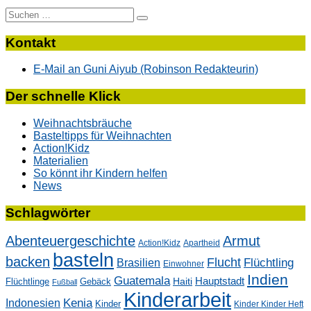
Suche
nach:
Kontakt
E-Mail an Guni Aiyub (Robinson Redakteurin)
Der schnelle Klick
Weihnachtsbräuche
Basteltipps für Weihnachten
Action!Kidz
Materialien
So könnt ihr Kindern helfen
News
Schlagwörter
Abenteuergeschichte
Armut
Action!Kidz
Apartheid
basteln
backen
Flucht
Flüchtling
Brasilien
Einwohner
Indien
Guatemala
Hauptstadt
Flüchtlinge
Gebäck
Haiti
Fußball
Kinderarbeit
Kenia
Indonesien
Kinder
Kinder Kinder Heft