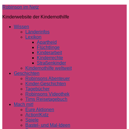
Skip
Robinson im Netz
to
Kinderwebsite der Kindernothilfe
content
Wissen
Länderinfos
Lexikon
Apartheid
Flüchtlinge
Kinderarbeit
Kinderrechte
Straßenkinder
Kindernothilfe weltweit
Geschichten
Robinsons Abenteuer
Kinder-Geschichten
Tagebücher
Robinsons Videothek
Tims Reisetagebuch
Mach mit!
Eure Aktionen
Action!Kidz
Spiele
Bastel- und Mal-Ideen