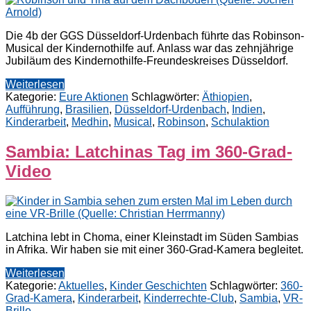
Die 4b der GGS Düsseldorf-Urdenbach führte das Robinson-
Musical der Kindernothilfe auf. Anlass war das zehnjährige
Jubiläum des Kindernothilfe-Freundeskreises Düsseldorf.
Weiterlesen
Kategorie:
Eure Aktionen
Schlagwörter:
Äthiopien
,
Aufführung
,
Brasilien
,
Düsseldorf-Urdenbach
,
Indien
,
Kinderarbeit
,
Medhin
,
Musical
,
Robinson
,
Schulaktion
Sambia: Latchinas Tag im 360-Grad-
Video
Latchina lebt in Choma, einer Kleinstadt im Süden Sambias
in Afrika. Wir haben sie mit einer 360-Grad-Kamera begleitet.
Weiterlesen
Kategorie:
Aktuelles
,
Kinder Geschichten
Schlagwörter:
360-
Grad-Kamera
,
Kinderarbeit
,
Kinderrechte-Club
,
Sambia
,
VR-
Brille