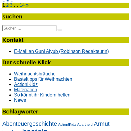
1
2
3
…
14
»
suchen
Suche
nach:
Kontakt
E-Mail an Guni Aiyub (Robinson Redakteurin)
Der schnelle Klick
Weihnachtsbräuche
Basteltipps für Weihnachten
Action!Kidz
Materialien
So könnt ihr Kindern helfen
News
Schlagwörter
Abenteuergeschichte
Armut
Action!Kidz
Apartheid