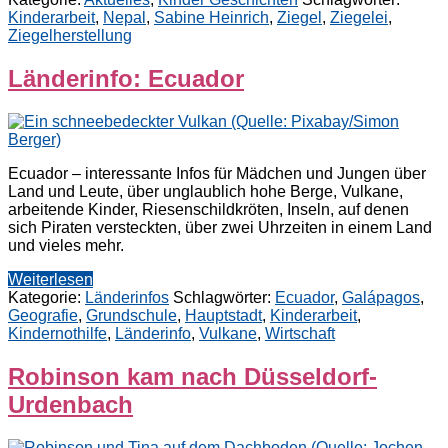
Kinderarbeit
,
Nepal
,
Sabine Heinrich
,
Ziegel
,
Ziegelei
,
Ziegelherstellung
Länderinfo: Ecuador
Ecuador – interessante Infos für Mädchen und Jungen über
Land und Leute, über unglaublich hohe Berge, Vulkane,
arbeitende Kinder, Riesenschildkröten, Inseln, auf denen
sich Piraten versteckten, über zwei Uhrzeiten in einem Land
und vieles mehr.
Weiterlesen
Kategorie:
Länderinfos
Schlagwörter:
Ecuador
,
Galápagos
,
Geografie
,
Grundschule
,
Hauptstadt
,
Kinderarbeit
,
Kindernothilfe
,
Länderinfo
,
Vulkane
,
Wirtschaft
Robinson kam nach Düsseldorf-
Urdenbach