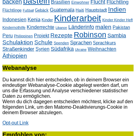
basteln
backen
Flucht
Flüchtling
Brasilien
Einwohner
Indien
Guatemala
Hauptstadt
Flüchtlinge
Gebäck
Haiti
Fußball
Kinderarbeit
Kenia
Indonesien
Kinder
Kinder Kinder Heft
malen
Länderinfo
Kinderrechte
Pakistan
Kindernothilfe
Libanon
Robinson
Rezepte
Sambia
Peru
Projekt
Philippinen
Schulaktion
Schule
Sprachen
Sprachkurs
Spenden
Südafrika
Straßenkinder
Weihnachten
Syrien
Ukraine
Äthiopien
Webanalyse
Du kannst dich hier entscheiden, ob in deinem Browser ein
eindeutiger Webanalyse-Cookie abgelegt werden darf, um
uns die Erfassung und Analyse verschiedener statistischer
Daten zu ermöglichen.
Wenn du dich dagegen entscheiden möchtest, klicke auf den
folgenden Link, um den Matomo-Deaktivierungs-Cookie in
deinem Browser abzulegen.
Opt-out Link
Empfohlen von: