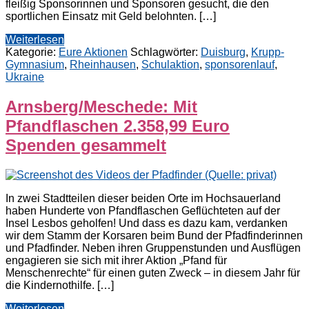
fleißig Sponsorinnen und Sponsoren gesucht, die den
sportlichen Einsatz mit Geld belohnten. […]
Weiterlesen
Kategorie:
Eure Aktionen
Schlagwörter:
Duisburg
,
Krupp-
Gymnasium
,
Rheinhausen
,
Schulaktion
,
sponsorenlauf
,
Ukraine
Arnsberg/Meschede: Mit
Pfandflaschen 2.358,99 Euro
Spenden gesammelt
In zwei Stadtteilen dieser beiden Orte im Hochsauerland
haben Hunderte von Pfandflaschen Geflüchteten auf der
Insel Lesbos geholfen! Und dass es dazu kam, verdanken
wir dem Stamm der Korsaren beim Bund der Pfadfinderinnen
und Pfadfinder. Neben ihren Gruppenstunden und Ausflügen
engagieren sie sich mit ihrer Aktion „Pfand für
Menschenrechte“ für einen guten Zweck – in diesem Jahr für
die Kindernothilfe. […]
Weiterlesen