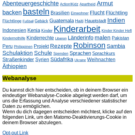
Abenteuergeschichte
Armut
Action!Kidz
Apartheid
basteln
backen
Flucht
Flüchtling
Brasilien
Einwohner
Indien
Guatemala
Hauptstadt
Flüchtlinge
Gebäck
Haiti
Fußball
Kinderarbeit
Kenia
Indonesien
Kinder
Kinder Kinder Heft
malen
Länderinfo
Kinderrechte
Pakistan
Kindernothilfe
Libanon
Robinson
Rezepte
Sambia
Peru
Projekt
Philippinen
Schulaktion
Schule
Sprachen
Sprachkurs
Spenden
Südafrika
Straßenkinder
Weihnachten
Syrien
Ukraine
Äthiopien
Webanalyse
Du kannst dich hier entscheiden, ob in deinem Browser ein
eindeutiger Webanalyse-Cookie abgelegt werden darf, um
uns die Erfassung und Analyse verschiedener statistischer
Daten zu ermöglichen.
Wenn du dich dagegen entscheiden möchtest, klicke auf den
folgenden Link, um den Matomo-Deaktivierungs-Cookie in
deinem Browser abzulegen.
Opt-out Link