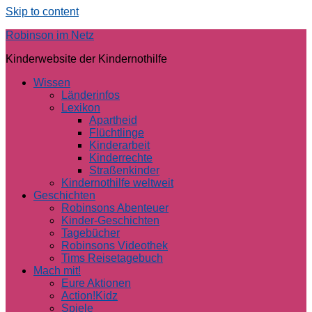
Skip to content
Robinson im Netz
Kinderwebsite der Kindernothilfe
Wissen
Länderinfos
Lexikon
Apartheid
Flüchtlinge
Kinderarbeit
Kinderrechte
Straßenkinder
Kindernothilfe weltweit
Geschichten
Robinsons Abenteuer
Kinder-Geschichten
Tagebücher
Robinsons Videothek
Tims Reisetagebuch
Mach mit!
Eure Aktionen
Action!Kidz
Spiele