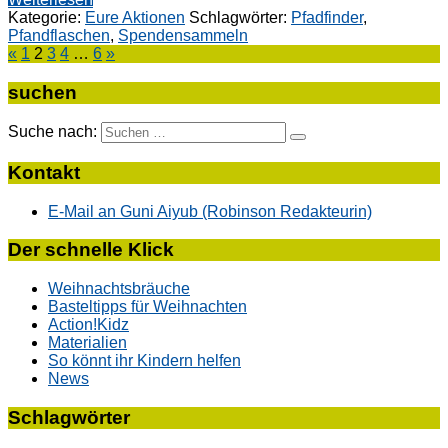
Kategorie:
Eure Aktionen
Schlagwörter:
Pfadfinder
,
Pfandflaschen
,
Spendensammeln
«
1
2
3
4
…
6
»
suchen
Suche nach:
Kontakt
E-Mail an Guni Aiyub (Robinson Redakteurin)
Der schnelle Klick
Weihnachtsbräuche
Basteltipps für Weihnachten
Action!Kidz
Materialien
So könnt ihr Kindern helfen
News
Schlagwörter