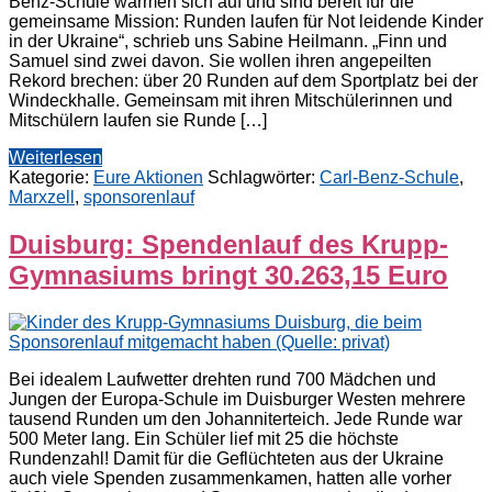
Benz-Schule wärmen sich auf und sind bereit für die
gemeinsame Mission: Runden laufen für Not leidende Kinder
in der Ukraine“, schrieb uns Sabine Heilmann. „Finn und
Samuel sind zwei davon. Sie wollen ihren angepeilten
Rekord brechen: über 20 Runden auf dem Sportplatz bei der
Windeckhalle. Gemeinsam mit ihren Mitschülerinnen und
Mitschülern laufen sie Runde […]
Weiterlesen
Kategorie:
Eure Aktionen
Schlagwörter:
Carl-Benz-Schule
,
Marxzell
,
sponsorenlauf
Duisburg: Spendenlauf des Krupp-
Gymnasiums bringt 30.263,15 Euro
Bei idealem Laufwetter drehten rund 700 Mädchen und
Jungen der Europa-Schule im Duisburger Westen mehrere
tausend Runden um den Johanniterteich. Jede Runde war
500 Meter lang. Ein Schüler lief mit 25 die höchste
Rundenzahl! Damit für die Geflüchteten aus der Ukraine
auch viele Spenden zusammenkamen, hatten alle vorher