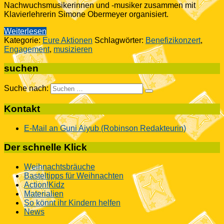
Nachwuchsmusikerinnen und -musiker zusammen mit
Klavierlehrerin Simone Obermeyer organisiert.
Weiterlesen
Kategorie:
Eure Aktionen
Schlagwörter:
Benefizikonzert
,
Engagement
,
musizieren
suchen
Suche nach:
Kontakt
E-Mail an Guni Aiyub (Robinson Redakteurin)
Der schnelle Klick
Weihnachtsbräuche
Basteltipps für Weihnachten
Action!Kidz
Materialien
So könnt ihr Kindern helfen
News