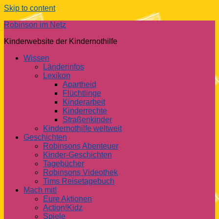
Skip to content
Robinson im Netz
Kinderwebsite der Kindernothilfe
Wissen
Länderinfos
Lexikon
Apartheid
Flüchtlinge
Kinderarbeit
Kinderrechte
Straßenkinder
Kindernothilfe weltweit
Geschichten
Robinsons Abenteuer
Kinder-Geschichten
Tagebücher
Robinsons Videothek
Tims Reisetagebuch
Mach mit!
Eure Aktionen
Action!Kidz
Spiele