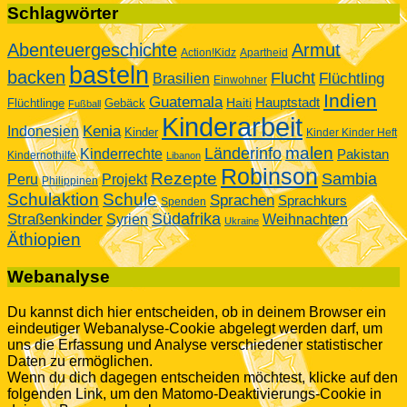
Schlagwörter
Abenteuergeschichte
Armut
Action!Kidz
Apartheid
basteln
backen
Flucht
Flüchtling
Brasilien
Einwohner
Indien
Guatemala
Hauptstadt
Flüchtlinge
Gebäck
Haiti
Fußball
Kinderarbeit
Kenia
Indonesien
Kinder
Kinder Kinder Heft
malen
Länderinfo
Kinderrechte
Pakistan
Kindernothilfe
Libanon
Robinson
Rezepte
Sambia
Peru
Projekt
Philippinen
Schulaktion
Schule
Sprachen
Sprachkurs
Spenden
Südafrika
Straßenkinder
Weihnachten
Syrien
Ukraine
Äthiopien
Webanalyse
Du kannst dich hier entscheiden, ob in deinem Browser ein
eindeutiger Webanalyse-Cookie abgelegt werden darf, um
uns die Erfassung und Analyse verschiedener statistischer
Daten zu ermöglichen.
Wenn du dich dagegen entscheiden möchtest, klicke auf den
folgenden Link, um den Matomo-Deaktivierungs-Cookie in