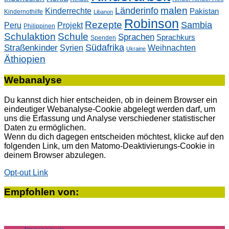
malen
Länderinfo
Kinderrechte
Pakistan
Kindernothilfe
Libanon
Robinson
Rezepte
Sambia
Peru
Projekt
Philippinen
Schulaktion
Schule
Sprachen
Sprachkurs
Spenden
Südafrika
Straßenkinder
Weihnachten
Syrien
Ukraine
Äthiopien
Webanalyse
Du kannst dich hier entscheiden, ob in deinem Browser ein
eindeutiger Webanalyse-Cookie abgelegt werden darf, um
uns die Erfassung und Analyse verschiedener statistischer
Daten zu ermöglichen.
Wenn du dich dagegen entscheiden möchtest, klicke auf den
folgenden Link, um den Matomo-Deaktivierungs-Cookie in
deinem Browser abzulegen.
Opt-out Link
Empfohlen von: