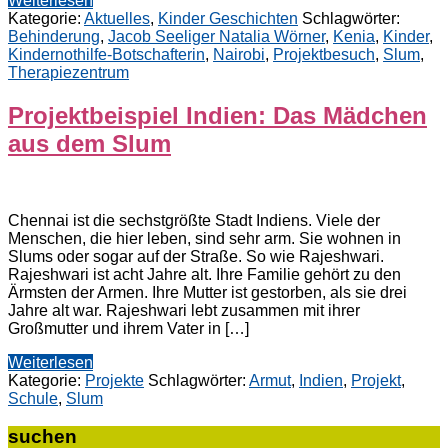
Weiterlesen
Kategorie:
Aktuelles
,
Kinder Geschichten
Schlagwörter:
Behinderung
,
Jacob Seeliger Natalia Wörner
,
Kenia
,
Kinder
,
Kindernothilfe-Botschafterin
,
Nairobi
,
Projektbesuch
,
Slum
,
Therapiezentrum
Projektbeispiel Indien: Das Mädchen
aus dem Slum
Chennai ist die sechstgrößte Stadt Indiens. Viele der
Menschen, die hier leben, sind sehr arm. Sie wohnen in
Slums oder sogar auf der Straße. So wie Rajeshwari.
Rajeshwari ist acht Jahre alt. Ihre Familie gehört zu den
Ärmsten der Armen. Ihre Mutter ist gestorben, als sie drei
Jahre alt war. Rajeshwari lebt zusammen mit ihrer
Großmutter und ihrem Vater in […]
Weiterlesen
Kategorie:
Projekte
Schlagwörter:
Armut
,
Indien
,
Projekt
,
Schule
,
Slum
suchen