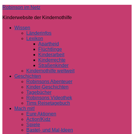
Skip
Robinson im Netz
to
Kinderwebsite der Kindernothilfe
content
Wissen
Länderinfos
Lexikon
Apartheid
Flüchtlinge
Kinderarbeit
Kinderrechte
Straßenkinder
Kindernothilfe weltweit
Geschichten
Robinsons Abenteuer
Kinder-Geschichten
Tagebücher
Robinsons Videothek
Tims Reisetagebuch
Mach mit!
Eure Aktionen
Action!Kidz
Spiele
Bastel- und Mal-Ideen