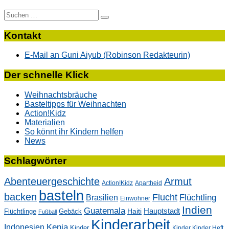
Suche
nach:
Kontakt
E-Mail an Guni Aiyub (Robinson Redakteurin)
Der schnelle Klick
Weihnachtsbräuche
Basteltipps für Weihnachten
Action!Kidz
Materialien
So könnt ihr Kindern helfen
News
Schlagwörter
Abenteuergeschichte
Armut
Action!Kidz
Apartheid
basteln
backen
Flucht
Flüchtling
Brasilien
Einwohner
Indien
Guatemala
Hauptstadt
Flüchtlinge
Gebäck
Haiti
Fußball
Kinderarbeit
Kenia
Indonesien
Kinder
Kinder Kinder Heft