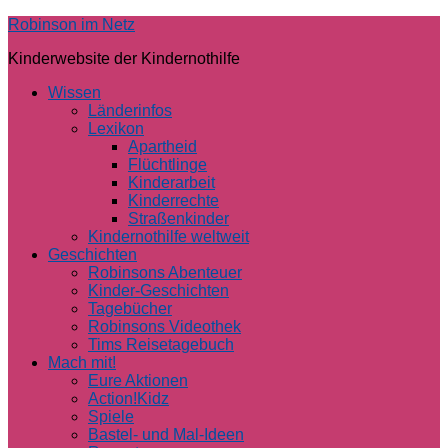
Skip
Robinson im Netz
to
Kinderwebsite der Kindernothilfe
content
Wissen
Länderinfos
Lexikon
Apartheid
Flüchtlinge
Kinderarbeit
Kinderrechte
Straßenkinder
Kindernothilfe weltweit
Geschichten
Robinsons Abenteuer
Kinder-Geschichten
Tagebücher
Robinsons Videothek
Tims Reisetagebuch
Mach mit!
Eure Aktionen
Action!Kidz
Spiele
Bastel- und Mal-Ideen