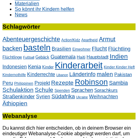
Materialien
So könnt ihr Kindern helfen
News
Schlagwörter
Abenteuergeschichte
Armut
Action!Kidz
Apartheid
basteln
backen
Flucht
Flüchtling
Brasilien
Einwohner
Indien
Guatemala
Hauptstadt
Flüchtlinge
Gebäck
Haiti
Fußball
Kinderarbeit
Kenia
Indonesien
Kinder
Kinder Kinder Heft
malen
Länderinfo
Kinderrechte
Pakistan
Kindernothilfe
Libanon
Robinson
Rezepte
Sambia
Peru
Projekt
Philippinen
Schulaktion
Schule
Sprachen
Sprachkurs
Spenden
Südafrika
Straßenkinder
Weihnachten
Syrien
Ukraine
Äthiopien
Webanalyse
Du kannst dich hier entscheiden, ob in deinem Browser ein
eindeutiger Webanalyse-Cookie abgelegt werden darf, um