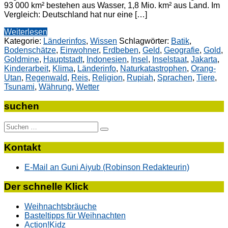
93 000 km² bestehen aus Wasser, 1,8 Mio. km² aus Land. Im
Vergleich: Deutschland hat nur eine […]
Weiterlesen
Kategorie:
Länderinfos
,
Wissen
Schlagwörter:
Batik
,
Bodenschätze
,
Einwohner
,
Erdbeben
,
Geld
,
Geografie
,
Gold
,
Goldmine
,
Hauptstadt
,
Indonesien
,
Insel
,
Inselstaat
,
Jakarta
,
Kinderarbeit
,
Klima
,
Länderinfo
,
Naturkatastrophen
,
Orang-
Utan
,
Regenwald
,
Reis
,
Religion
,
Rupiah
,
Sprachen
,
Tiere
,
Tsunami
,
Währung
,
Wetter
suchen
Suche
nach:
Kontakt
E-Mail an Guni Aiyub (Robinson Redakteurin)
Der schnelle Klick
Weihnachtsbräuche
Basteltipps für Weihnachten
Action!Kidz