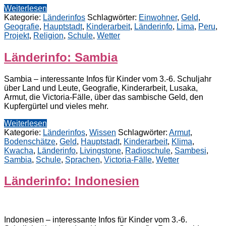
Weiterlesen
Kategorie:
Länderinfos
Schlagwörter:
Einwohner
,
Geld
,
Geografie
,
Hauptstadt
,
Kinderarbeit
,
Länderinfo
,
Lima
,
Peru
,
Projekt
,
Religion
,
Schule
,
Wetter
Länderinfo: Sambia
Sambia – interessante Infos für Kinder vom 3.-6. Schuljahr
über Land und Leute, Geografie, Kinderarbeit, Lusaka,
Armut, die Victoria-Fälle, über das sambische Geld, den
Kupfergürtel und vieles mehr.
Weiterlesen
Kategorie:
Länderinfos
,
Wissen
Schlagwörter:
Armut
,
Bodenschätze
,
Geld
,
Hauptstadt
,
Kinderarbeit
,
Klima
,
Kwacha
,
Länderinfo
,
Livingstone
,
Radioschule
,
Sambesi
,
Sambia
,
Schule
,
Sprachen
,
Victoria-Fälle
,
Wetter
Länderinfo: Indonesien
Indonesien – interessante Infos für Kinder vom 3.-6.