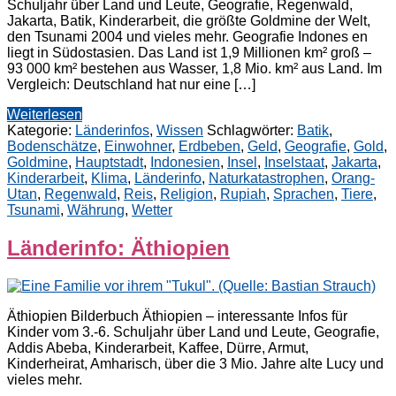
Schuljahr über Land und Leute, Geografie, Regenwald,
Jakarta, Batik, Kinderarbeit, die größte Goldmine der Welt,
den Tsunami 2004 und vieles mehr. Geografie Indones en
liegt in Südostasien. Das Land ist 1,9 Millionen km² groß –
93 000 km² bestehen aus Wasser, 1,8 Mio. km² aus Land. Im
Vergleich: Deutschland hat nur eine […]
Weiterlesen
Kategorie:
Länderinfos
,
Wissen
Schlagwörter:
Batik
,
Bodenschätze
,
Einwohner
,
Erdbeben
,
Geld
,
Geografie
,
Gold
,
Goldmine
,
Hauptstadt
,
Indonesien
,
Insel
,
Inselstaat
,
Jakarta
,
Kinderarbeit
,
Klima
,
Länderinfo
,
Naturkatastrophen
,
Orang-
Utan
,
Regenwald
,
Reis
,
Religion
,
Rupiah
,
Sprachen
,
Tiere
,
Tsunami
,
Währung
,
Wetter
Länderinfo: Äthiopien
Äthiopien Bilderbuch Äthiopien – interessante Infos für
Kinder vom 3.-6. Schuljahr über Land und Leute, Geografie,
Addis Abeba, Kinderarbeit, Kaffee, Dürre, Armut,
Kinderheirat, Amharisch, über die 3 Mio. Jahre alte Lucy und
vieles mehr.