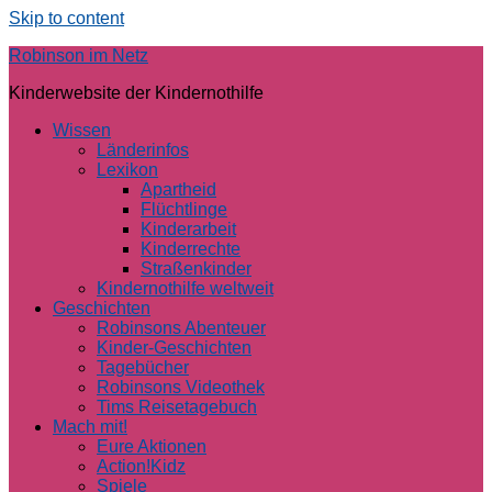
Skip to content
Robinson im Netz
Kinderwebsite der Kindernothilfe
Wissen
Länderinfos
Lexikon
Apartheid
Flüchtlinge
Kinderarbeit
Kinderrechte
Straßenkinder
Kindernothilfe weltweit
Geschichten
Robinsons Abenteuer
Kinder-Geschichten
Tagebücher
Robinsons Videothek
Tims Reisetagebuch
Mach mit!
Eure Aktionen
Action!Kidz
Spiele