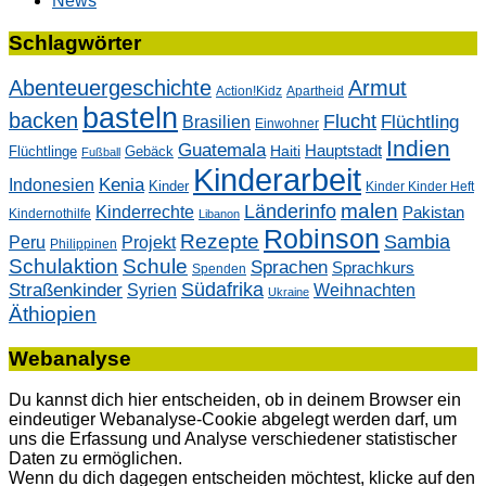
News
Schlagwörter
Abenteuergeschichte
Armut
Action!Kidz
Apartheid
basteln
backen
Flucht
Flüchtling
Brasilien
Einwohner
Indien
Guatemala
Hauptstadt
Flüchtlinge
Gebäck
Haiti
Fußball
Kinderarbeit
Kenia
Indonesien
Kinder
Kinder Kinder Heft
malen
Länderinfo
Kinderrechte
Pakistan
Kindernothilfe
Libanon
Robinson
Rezepte
Sambia
Peru
Projekt
Philippinen
Schulaktion
Schule
Sprachen
Sprachkurs
Spenden
Südafrika
Straßenkinder
Weihnachten
Syrien
Ukraine
Äthiopien
Webanalyse
Du kannst dich hier entscheiden, ob in deinem Browser ein
eindeutiger Webanalyse-Cookie abgelegt werden darf, um
uns die Erfassung und Analyse verschiedener statistischer
Daten zu ermöglichen.
Wenn du dich dagegen entscheiden möchtest, klicke auf den