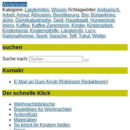
Weiterlesen
Kategorie:
Länderinfos
,
Wissen
Schlagwörter:
Amharisch
,
Arbeit
,
Armut
,
Äthiopien
,
Bevölkerung
,
Birr
,
Bürgerkrieg
,
dürre
,
Dürrekatastrophe
,
Geld
,
Hauptstadt
,
Hungersnot
,
Injera
,
Kaffee
,
Kaffee-Zeremonie
,
Kinder
,
Kinderarbeit
,
Kinderheirat
,
Kindernothilfe
,
Länderinfo
,
Lucy
,
Nationalhymne
,
Sport
,
Sprache
,
Teff
,
Tukul
,
Wetter
suchen
Suche nach:
Kontakt
E-Mail an Guni Aiyub (Robinson Redakteurin)
Der schnelle Klick
Weihnachtsbräuche
Basteltipps für Weihnachten
Action!Kidz
Materialien
So könnt ihr Kindern helfen