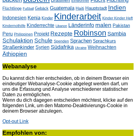
Flucht
Flüchtling
Brasilien
Einwohner
Indien
Guatemala
Hauptstadt
Flüchtlinge
Gebäck
Haiti
Fußball
Kinderarbeit
Kenia
Indonesien
Kinder
Kinder Kinder Heft
malen
Länderinfo
Kinderrechte
Pakistan
Kindernothilfe
Libanon
Robinson
Rezepte
Sambia
Peru
Projekt
Philippinen
Schulaktion
Schule
Sprachen
Sprachkurs
Spenden
Südafrika
Straßenkinder
Weihnachten
Syrien
Ukraine
Äthiopien
Webanalyse
Du kannst dich hier entscheiden, ob in deinem Browser ein
eindeutiger Webanalyse-Cookie abgelegt werden darf, um
uns die Erfassung und Analyse verschiedener statistischer
Daten zu ermöglichen.
Wenn du dich dagegen entscheiden möchtest, klicke auf den
folgenden Link, um den Matomo-Deaktivierungs-Cookie in
deinem Browser abzulegen.
Opt-out Link
Empfohlen von: