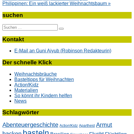
Philippinen: Ein weiß lackierter Weihnachtsbaum »
suchen
Suche
nach:
Kontakt
E-Mail an Guni Aiyub (Robinson Redakteurin)
Der schnelle Klick
Weihnachtsbräuche
Basteltipps für Weihnachten
Action!Kidz
Materialien
So könnt ihr Kindern helfen
News
Schlagwörter
Abenteuergeschichte
Armut
Action!Kidz
Apartheid
basteln
backen