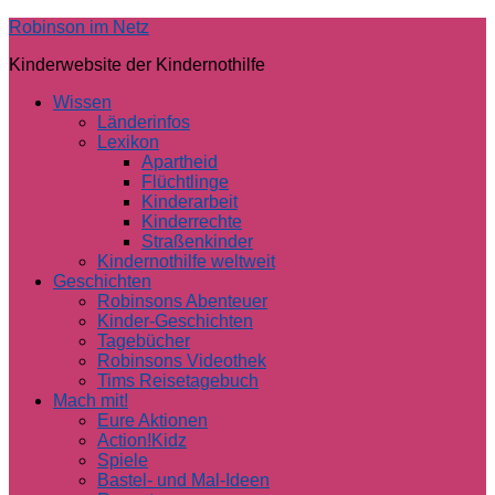
Skip
Robinson im Netz
to
Kinderwebsite der Kindernothilfe
content
Wissen
Länderinfos
Lexikon
Apartheid
Flüchtlinge
Kinderarbeit
Kinderrechte
Straßenkinder
Kindernothilfe weltweit
Geschichten
Robinsons Abenteuer
Kinder-Geschichten
Tagebücher
Robinsons Videothek
Tims Reisetagebuch
Mach mit!
Eure Aktionen
Action!Kidz
Spiele
Bastel- und Mal-Ideen