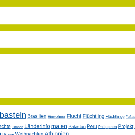
basteln
Flucht
Flüchtling
Brasilien
Flüchtlinge
Einwohner
Fußbal
malen
Länderinfo
echte
Peru
Projekt
Pakistan
Philippinen
Libanon
Äthiopien
a
Weihnachten
Ukraine