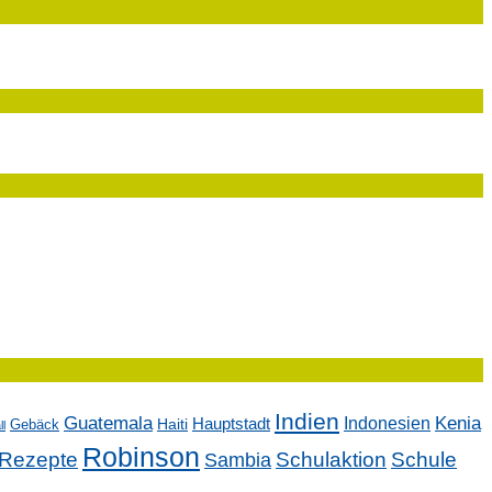
Indien
Kenia
Guatemala
Indonesien
Hauptstadt
Gebäck
Haiti
l
Robinson
Rezepte
Sambia
Schulaktion
Schule