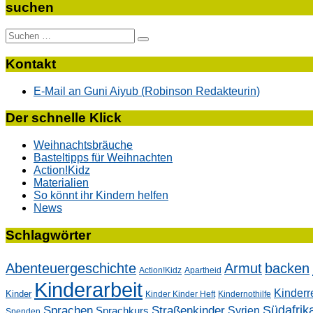
suchen
Suche
nach:
Kontakt
E-Mail an Guni Aiyub (Robinson Redakteurin)
Der schnelle Klick
Weihnachtsbräuche
Basteltipps für Weihnachten
Action!Kidz
Materialien
So könnt ihr Kindern helfen
News
Schlagwörter
Abenteuergeschichte
Armut
backen
Action!Kidz
Apartheid
Kinderarbeit
Kinderr
Kinder
Kinder Kinder Heft
Kindernothilfe
Südafrik
Sprachen
Straßenkinder
Sprachkurs
Syrien
Spenden