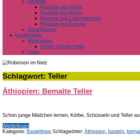
Rezepte
Rezepte aus Afrika
Rezepte aus Asien
Rezepte aus Lateinamerika
Rezepte aus Europa
Sprachkurse
Kinderladen
Materialien
Kinder, Kinder Hefte
Links
Schlagwort:
Teller
Äthiopien: Bemalte Teller
Schon junge Mädchen lernen, Körbe, Schüsseln und Teller aus 
Weiterlesen
Kategorie:
Basteltipps
Schlagwörter:
Äthiopien
,
basteln
,
bema