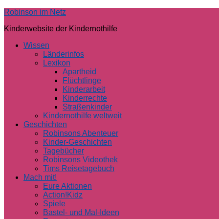
Skip
Robinson im Netz
to
Kinderwebsite der Kindernothilfe
content
Wissen
Länderinfos
Lexikon
Apartheid
Flüchtlinge
Kinderarbeit
Kinderrechte
Straßenkinder
Kindernothilfe weltweit
Geschichten
Robinsons Abenteuer
Kinder-Geschichten
Tagebücher
Robinsons Videothek
Tims Reisetagebuch
Mach mit!
Eure Aktionen
Action!Kidz
Spiele
Bastel- und Mal-Ideen