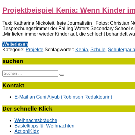
Projektbeispiel Kenia: Wenn Kinder im
Text: Katharina Nickoleit, freie Journalistin Fotos: Christia
Besprechungszimmer der Falling Waters Secondary School sitzt.
„Mir fielen immer wieder Kinder auf, die schlecht behandelt w
Weiterlesen
Kategorie:
Projekte
Schlagwörter:
Kenia
,
Schule
,
Schülerparl
suchen
Suche
nach:
Kontakt
E-Mail an Guni Aiyub (Robinson Redakteurin)
Der schnelle Klick
Weihnachtsbräuche
Basteltipps für Weihnachten
Action!Kidz