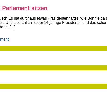
 Parlament sitzen
n Nusch Es hat durchaus etwas Präsidentenhaftes, wie Bonnie da
 Und tatsächlich ist der 14-jährige Präsident – und das schon 
urden. […]
ament