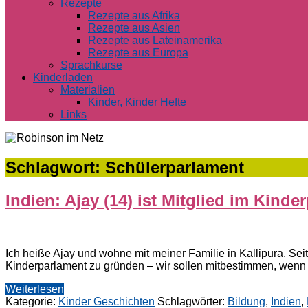
Rezepte
Rezepte aus Afrika
Rezepte aus Asien
Rezepte aus Lateinamerika
Rezepte aus Europa
Sprachkurse
Kinderladen
Materialien
Kinder, Kinder Hefte
Links
Schlagwort:
Schülerparlament
Indien: Ajay (14) ist Mitglied im Kinde
Ich heiße Ajay und wohne mit meiner Familie in Kallipura. Sei
Kinderparlament zu gründen – wir sollen mitbestimmen, wenn 
Weiterlesen
Kategorie:
Kinder Geschichten
Schlagwörter:
Bildung
,
Indien
,