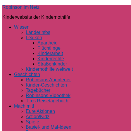
Skip
Robinson im Netz
to
Kinderwebsite der Kindernothilfe
content
Wissen
Länderinfos
Lexikon
Apartheid
Flüchtlinge
Kinderarbeit
Kinderrechte
Straßenkinder
Kindernothilfe weltweit
Geschichten
Robinsons Abenteuer
Kinder-Geschichten
Tagebücher
Robinsons Videothek
Tims Reisetagebuch
Mach mit!
Eure Aktionen
Action!Kidz
Spiele
Bastel- und Mal-Ideen