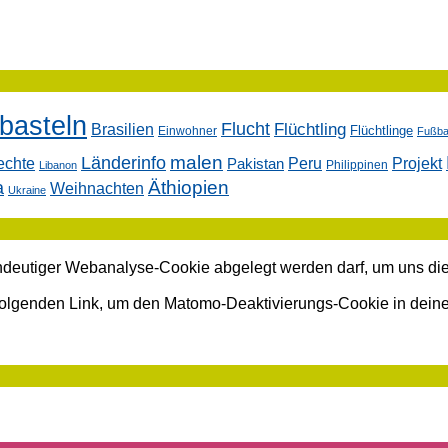
basteln
Flucht
Flüchtling
Brasilien
Flüchtlinge
Einwohner
Fußbal
malen
Länderinfo
echte
Peru
Projekt
Pakistan
Philippinen
Libanon
Äthiopien
a
Weihnachten
Ukraine
indeutiger Webanalyse-Cookie abgelegt werden darf, um uns die
 folgenden Link, um den Matomo-Deaktivierungs-Cookie in dei