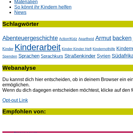
Materialien
So könnt ihr Kindern helfen
News
Schlagwörter
Abenteuergeschichte
Armut
backen
Action!Kidz
Apartheid
Kinderarbeit
Kinderr
Kinder
Kinder Kinder Heft
Kindernothilfe
Südafrik
Sprachen
Straßenkinder
Sprachkurs
Syrien
Spenden
Webanalyse
Du kannst dich hier entscheiden, ob in deinem Browser ein e
ermöglichen.
Wenn du dich dagegen entscheiden möchtest, klicke auf den
Opt-out Link
Empfohlen von: