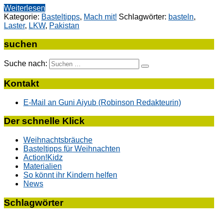
Weiterlesen
Kategorie:
Basteltipps
,
Mach mit!
Schlagwörter:
basteln
,
Laster
,
LKW
,
Pakistan
suchen
Suche nach:
Kontakt
E-Mail an Guni Aiyub (Robinson Redakteurin)
Der schnelle Klick
Weihnachtsbräuche
Basteltipps für Weihnachten
Action!Kidz
Materialien
So könnt ihr Kindern helfen
News
Schlagwörter