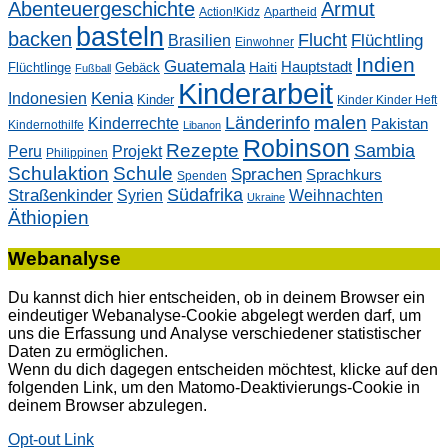
Abenteuergeschichte
Armut
Action!Kidz
Apartheid
basteln
backen
Flucht
Flüchtling
Brasilien
Einwohner
Indien
Guatemala
Hauptstadt
Flüchtlinge
Gebäck
Haiti
Fußball
Kinderarbeit
Kenia
Indonesien
Kinder
Kinder Kinder Heft
malen
Länderinfo
Kinderrechte
Pakistan
Kindernothilfe
Libanon
Robinson
Rezepte
Sambia
Peru
Projekt
Philippinen
Schulaktion
Schule
Sprachen
Sprachkurs
Spenden
Südafrika
Straßenkinder
Weihnachten
Syrien
Ukraine
Äthiopien
Webanalyse
Du kannst dich hier entscheiden, ob in deinem Browser ein
eindeutiger Webanalyse-Cookie abgelegt werden darf, um
uns die Erfassung und Analyse verschiedener statistischer
Daten zu ermöglichen.
Wenn du dich dagegen entscheiden möchtest, klicke auf den
folgenden Link, um den Matomo-Deaktivierungs-Cookie in
deinem Browser abzulegen.
Opt-out Link