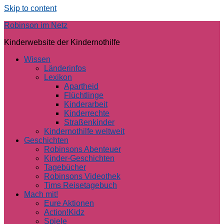
Skip to content
Robinson im Netz
Kinderwebsite der Kindernothilfe
Wissen
Länderinfos
Lexikon
Apartheid
Flüchtlinge
Kinderarbeit
Kinderrechte
Straßenkinder
Kindernothilfe weltweit
Geschichten
Robinsons Abenteuer
Kinder-Geschichten
Tagebücher
Robinsons Videothek
Tims Reisetagebuch
Mach mit!
Eure Aktionen
Action!Kidz
Spiele