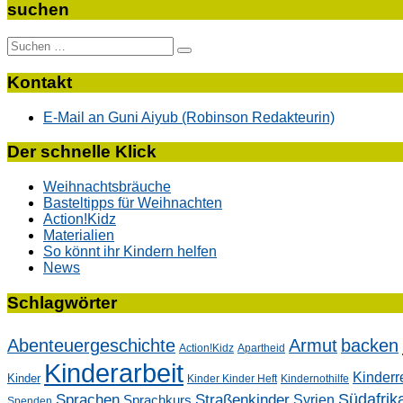
suchen
Suche
nach:
Kontakt
E-Mail an Guni Aiyub (Robinson Redakteurin)
Der schnelle Klick
Weihnachtsbräuche
Basteltipps für Weihnachten
Action!Kidz
Materialien
So könnt ihr Kindern helfen
News
Schlagwörter
Abenteuergeschichte
Armut
backen
Action!Kidz
Apartheid
Kinderarbeit
Kinderr
Kinder
Kinder Kinder Heft
Kindernothilfe
Südafrik
Sprachen
Straßenkinder
Sprachkurs
Syrien
Spenden