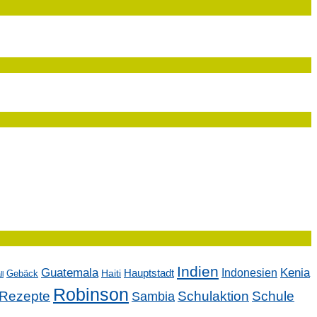
Indien
Kenia
Guatemala
Indonesien
Hauptstadt
Gebäck
Haiti
l
Robinson
Rezepte
Sambia
Schulaktion
Schule