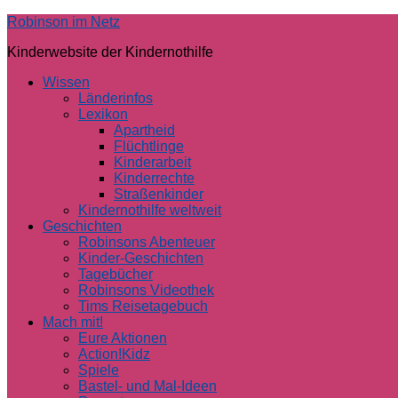
Skip
Robinson im Netz
to
Kinderwebsite der Kindernothilfe
content
Wissen
Länderinfos
Lexikon
Apartheid
Flüchtlinge
Kinderarbeit
Kinderrechte
Straßenkinder
Kindernothilfe weltweit
Geschichten
Robinsons Abenteuer
Kinder-Geschichten
Tagebücher
Robinsons Videothek
Tims Reisetagebuch
Mach mit!
Eure Aktionen
Action!Kidz
Spiele
Bastel- und Mal-Ideen