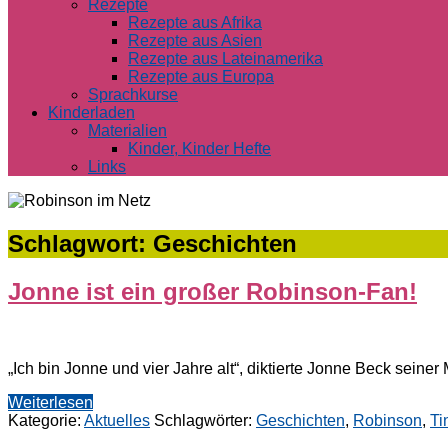
Rezepte
Rezepte aus Afrika
Rezepte aus Asien
Rezepte aus Lateinamerika
Rezepte aus Europa
Sprachkurse
Kinderladen
Materialien
Kinder, Kinder Hefte
Links
Schlagwort:
Geschichten
Jonne ist ein großer Robinson-Fan!
„Ich bin Jonne und vier Jahre alt“, diktierte Jonne Beck sein
Weiterlesen
Kategorie:
Aktuelles
Schlagwörter:
Geschichten
,
Robinson
,
Ti