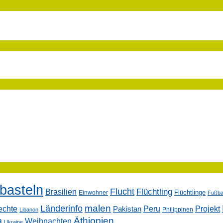
basteln
Flucht
Flüchtling
Brasilien
Flüchtlinge
Einwohner
Fußbal
malen
Länderinfo
echte
Peru
Projekt
Pakistan
Philippinen
Libanon
Äthiopien
a
Weihnachten
Ukraine