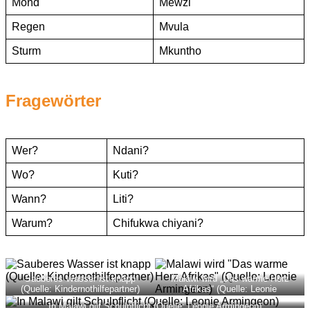
Mond
Mewzi
Regen
Mvula
Sturm
Mkuntho
Fragewörter
Wer?
Ndani?
Wo?
Kuti?
Wann?
Liti?
Warum?
Chifukwa chiyani?
Sauberes Wasser ist knapp
Malawi wird „Das warme Herz
(Quelle: Kindernothilfepartner)
Afrikas“ (Quelle: Leonie
Armingeon)
In Malawi gilt Schulpflicht (Quelle: Leonie Armingeon)