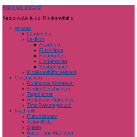
Skip
Robinson im Netz
to
Kinderwebsite der Kindernothilfe
content
Wissen
Länderinfos
Lexikon
Apartheid
Flüchtlinge
Kinderarbeit
Kinderrechte
Straßenkinder
Kindernothilfe weltweit
Geschichten
Robinsons Abenteuer
Kinder-Geschichten
Tagebücher
Robinsons Videothek
Tims Reisetagebuch
Mach mit!
Eure Aktionen
Action!Kidz
Spiele
Bastel- und Mal-Ideen