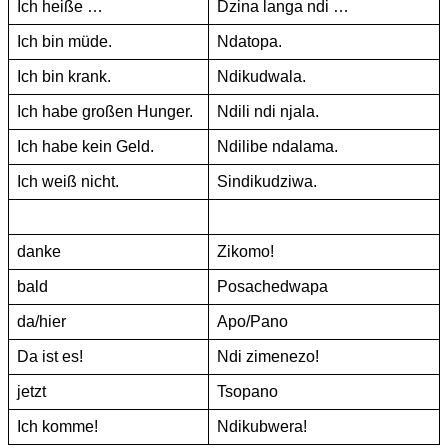
Ich heiße …
Dzina langa ndi …
Ich bin müde.
Ndatopa.
Ich bin krank.
Ndikudwala.
Ich habe großen Hunger.
Ndili ndi njala.
Ich habe kein Geld.
Ndilibe ndalama.
Ich weiß nicht.
Sindikudziwa.
danke
Zikomo!
bald
Posachedwapa
da/hier
Apo/Pano
Da ist es!
Ndi zimenezo!
jetzt
Tsopano
Ich komme!
Ndikubwera!