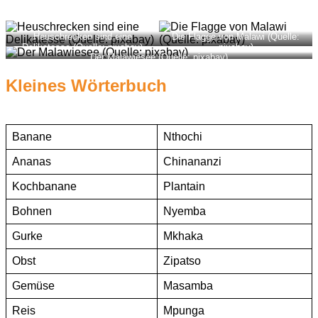
Heuschrecken sind eine
Die Flagge von Malawi (Quelle:
Delikatesse (Quelle: pixabay)
pixabay)
Der Malawiesee (Quelle: pixabay)
Kleines Wörterbuch
Banane
Nthochi
Ananas
Chinananzi
Kochbanane
Plantain
Bohnen
Nyemba
Gurke
Mkhaka
Obst
Zipatso
Gemüse
Masamba
Reis
Mpunga