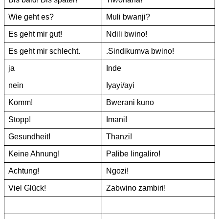
Wie geht es?
Muli bwanji?
Es geht mir gut!
Ndili bwino!
Es geht mir schlecht.
.Sindikumva bwino!
ja
Inde
nein
Iyayi/ayi
Komm!
Bwerani kuno
Stopp!
Imani!
Gesundheit!
Thanzi!
Keine Ahnung!
Palibe lingaliro!
Achtung!
Ngozi!
Viel Glück!
Zabwino zambiri!