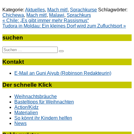
Kategorie:
Aktuelles
,
Mach mit!
,
Sprachkurse
Schlagwörter:
Chichewa
,
Mach mit!
,
Malawi
,
Sprachkurs
Beitragsnavigation
« Chile: „Es gibt immer mehr Rassismus“
Tudora in Moldau: Ein kleines Dorf wird zum Zufluchtsort »
suchen
Suche
nach:
Kontakt
E-Mail an Guni Aiyub (Robinson Redakteurin)
Der schnelle Klick
Weihnachtsbräuche
Basteltipps für Weihnachten
Action!Kidz
Materialien
So könnt ihr Kindern helfen
News