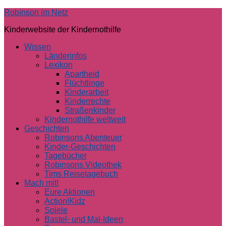
Skip
Robinson im Netz
to
Kinderwebsite der Kindernothilfe
content
Wissen
Länderinfos
Lexikon
Apartheid
Flüchtlinge
Kinderarbeit
Kinderrechte
Straßenkinder
Kindernothilfe weltweit
Geschichten
Robinsons Abenteuer
Kinder-Geschichten
Tagebücher
Robinsons Videothek
Tims Reisetagebuch
Mach mit!
Eure Aktionen
Action!Kidz
Spiele
Bastel- und Mal-Ideen