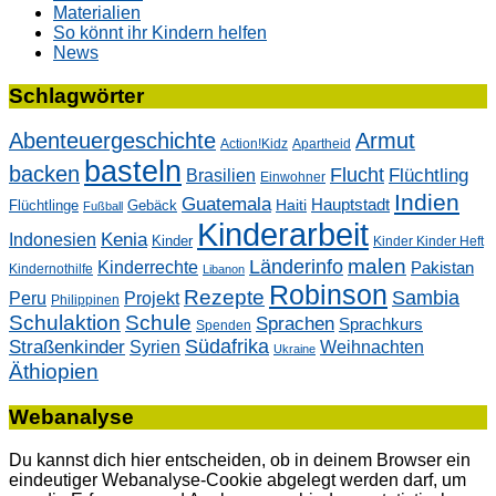
Materialien
So könnt ihr Kindern helfen
News
Schlagwörter
Abenteuergeschichte
Armut
Action!Kidz
Apartheid
basteln
backen
Flucht
Flüchtling
Brasilien
Einwohner
Indien
Guatemala
Hauptstadt
Flüchtlinge
Gebäck
Haiti
Fußball
Kinderarbeit
Kenia
Indonesien
Kinder
Kinder Kinder Heft
malen
Länderinfo
Kinderrechte
Pakistan
Kindernothilfe
Libanon
Robinson
Rezepte
Sambia
Peru
Projekt
Philippinen
Schulaktion
Schule
Sprachen
Sprachkurs
Spenden
Südafrika
Straßenkinder
Weihnachten
Syrien
Ukraine
Äthiopien
Webanalyse
Du kannst dich hier entscheiden, ob in deinem Browser ein
eindeutiger Webanalyse-Cookie abgelegt werden darf, um