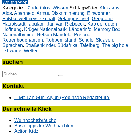
Weiterlesen
Kategorie:
Länderinfos
,
Wissen
Schlagwörter:
Afrikaans
,
Aids
,
Apartheid
,
Armut
,
Diskriminierung
,
Einwohner
,
Fußballweltmeisterschaft
,
Gefängnisinsel
,
Geografie
,
Hauptstadt
,
jabulani
,
Jan van Riebeeck
,
Kap der guten
Hoffnung
,
Krüger Nationalpark
,
Länderinfo
,
Memory Box
,
Nationalhymne
,
Nelson Mandela
,
Pretoria
,
Regenbogenantion
,
Robben Island
,
Schule
,
Sklaven
,
Sprachen
,
Straßenkinder
,
Südafrika
,
Tafelberg
,
The big hole
,
Tshwane
,
Wetter
suchen
Suche
nach:
Kontakt
E-Mail an Guni Aiyub (Robinson Redakteurin)
Der schnelle Klick
Weihnachtsbräuche
Basteltipps für Weihnachten
Action!Kidz