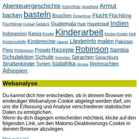
Abenteuergeschichte
Armut
Action!Kidz
Apartheid
basteln
backen
Flucht
Flüchtling
Brasilien
Einwohner
Indien
Guatemala
Hauptstadt
Flüchtlinge
Gebäck
Haiti
Fußball
Kinderarbeit
Kenia
Indonesien
Kinder
Kinder Kinder Heft
malen
Länderinfo
Kinderrechte
Pakistan
Kindernothilfe
Libanon
Robinson
Rezepte
Sambia
Peru
Projekt
Philippinen
Schulaktion
Schule
Sprachen
Sprachkurs
Spenden
Südafrika
Straßenkinder
Weihnachten
Syrien
Ukraine
Äthiopien
Webanalyse
Du kannst dich hier entscheiden, ob in deinem Browser ein
eindeutiger Webanalyse-Cookie abgelegt werden darf, um
uns die Erfassung und Analyse verschiedener statistischer
Daten zu ermöglichen.
Wenn du dich dagegen entscheiden möchtest, klicke auf den
folgenden Link, um den Matomo-Deaktivierungs-Cookie in
deinem Browser abzulegen.