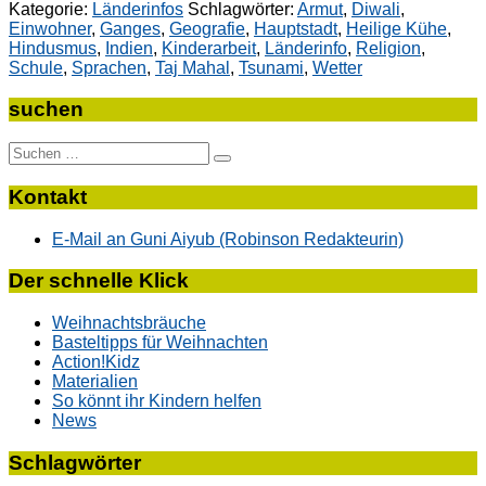
Kategorie:
Länderinfos
Schlagwörter:
Armut
,
Diwali
,
Einwohner
,
Ganges
,
Geografie
,
Hauptstadt
,
Heilige Kühe
,
Hindusmus
,
Indien
,
Kinderarbeit
,
Länderinfo
,
Religion
,
Schule
,
Sprachen
,
Taj Mahal
,
Tsunami
,
Wetter
suchen
Suche
nach:
Kontakt
E-Mail an Guni Aiyub (Robinson Redakteurin)
Der schnelle Klick
Weihnachtsbräuche
Basteltipps für Weihnachten
Action!Kidz
Materialien
So könnt ihr Kindern helfen
News
Schlagwörter