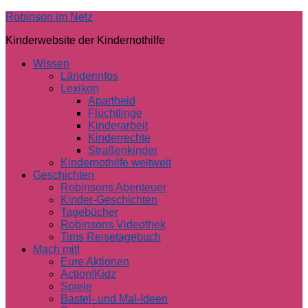
Skip
Robinson im Netz
to
Kinderwebsite der Kindernothilfe
content
Wissen
Länderinfos
Lexikon
Apartheid
Flüchtlinge
Kinderarbeit
Kinderrechte
Straßenkinder
Kindernothilfe weltweit
Geschichten
Robinsons Abenteuer
Kinder-Geschichten
Tagebücher
Robinsons Videothek
Tims Reisetagebuch
Mach mit!
Eure Aktionen
Action!Kidz
Spiele
Bastel- und Mal-Ideen