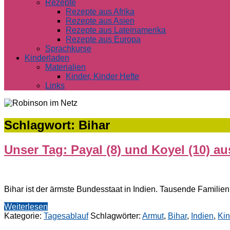
Rezepte
Rezepte aus Afrika
Rezepte aus Asien
Rezepte aus Lateinamerika
Rezepte aus Europa
Sprachkurse
Kinderladen
Materialien
Kinder, Kinder Hefte
Links
Schlagwort:
Bihar
Unser Tag: Payal (8) und Koyel (10) aus
Bihar ist der ärmste Bundesstaat in Indien. Tausende Familien 
Weiterlesen
Kategorie:
Tagesablauf
Schlagwörter:
Armut
,
Bihar
,
Indien
,
Kin