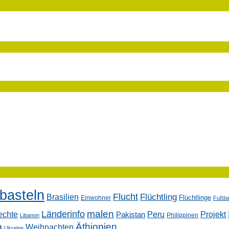
basteln
Flucht
Flüchtling
Brasilien
Flüchtlinge
Einwohner
Fußbal
malen
Länderinfo
echte
Peru
Projekt
Pakistan
Philippinen
Libanon
Äthiopien
a
Weihnachten
Ukraine