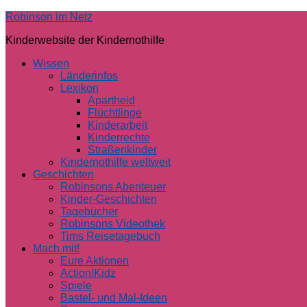
Skip
Robinson im Netz
to
Kinderwebsite der Kindernothilfe
content
Wissen
Länderinfos
Lexikon
Apartheid
Flüchtlinge
Kinderarbeit
Kinderrechte
Straßenkinder
Kindernothilfe weltweit
Geschichten
Robinsons Abenteuer
Kinder-Geschichten
Tagebücher
Robinsons Videothek
Tims Reisetagebuch
Mach mit!
Eure Aktionen
Action!Kidz
Spiele
Bastel- und Mal-Ideen