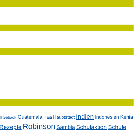
Indien
Kenia
Guatemala
Indonesien
Hauptstadt
Gebäck
Haiti
l
Robinson
Rezepte
Sambia
Schulaktion
Schule