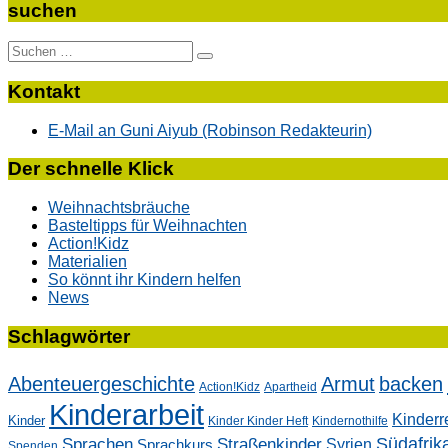
suchen
Suche
nach:
Kontakt
E-Mail an Guni Aiyub (Robinson Redakteurin)
Der schnelle Klick
Weihnachtsbräuche
Basteltipps für Weihnachten
Action!Kidz
Materialien
So könnt ihr Kindern helfen
News
Schlagwörter
Abenteuergeschichte
Armut
backen
Action!Kidz
Apartheid
Kinderarbeit
Kinderr
Kinder
Kinder Kinder Heft
Kindernothilfe
Südafrik
Sprachen
Straßenkinder
Sprachkurs
Syrien
Spenden