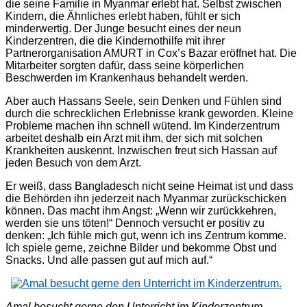
die seine Familie in Myanmar erlebt hat. Selbst zwischen
Kindern, die Ähnliches erlebt haben, fühlt er sich
minderwertig. Der Junge besucht eines der neun
Kinderzentren, die die Kindernothilfe mit ihrer
Partnerorganisation AMURT in Cox’s Bazar eröffnet hat. Die
Mitarbeiter sorgten dafür, dass seine körperlichen
Beschwerden im Krankenhaus behandelt werden.
Aber auch Hassans Seele, sein Denken und Fühlen sind
durch die schrecklichen Erlebnisse krank geworden. Kleine
Probleme machen ihn schnell wütend. Im Kinderzentrum
arbeitet deshalb ein Arzt mit ihm, der sich mit solchen
Krankheiten auskennt. Inzwischen freut sich Hassan auf
jeden Besuch von dem Arzt.
Er weiß, dass Bangladesch nicht seine Heimat ist und dass
die Behörden ihn jederzeit nach Myanmar zurückschicken
können. Das macht ihm Angst: „Wenn wir zurückkehren,
werden sie uns töten!“ Dennoch versucht er positiv zu
denken: „Ich fühle mich gut, wenn ich ins Zentrum komme.
Ich spiele gerne, zeichne Bilder und bekomme Obst und
Snacks. Und alle passen gut auf mich auf.“
Amal besucht gerne den Unterricht im Kinderzentrum.