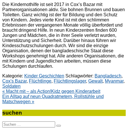
Die Kindernothilfe ist seit 2017 in Cox’s Bazar mit
Partnerorganisationen aktiv. Sie bohnen Brunnen und bauen
Toiletten. Ganz wichtig ist der für Bildung und den Schutz
von Kindern. Jedes vierte Kind ist mit den schlimmen
Erlebnissen der vergangenen Monate völlig überfordert und
braucht dringend Hilfe. In neun Kinderzentren finden 600
Jungen und Mädchen, die in ihrer Seele verletzt wurden,
Unterstützung und Sicherheit. Darüber hinaus führen wir
Kindesschutzschulungen durch. Wir sind die einzige
Organisation, denen der bangladeschische Staat diese
Workshops genehmigt hat. Alle anderen Organisationen, die
mit Kindern und Jugendlichen arbeiten, müssen diese
Schulungen durchlaufen.
Kategorie:
Kinder Geschichten
Schlagwörter:
Bangladesch
,
Cox's Bazar
,
Flüchtlinge
,
Flüchtlingslager
,
Gewalt
,
Myanmar
,
Soldaten
Beitragsnavigation
« Macht mit – als Action!Kidz gegen Kinderarbeit
Ein Alltag auf neun Quadratmetern, Rollstühle und
Matschwegen »
suchen
Suche