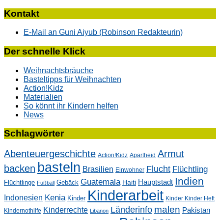
nach:
Kontakt
E-Mail an Guni Aiyub (Robinson Redakteurin)
Der schnelle Klick
Weihnachtsbräuche
Basteltipps für Weihnachten
Action!Kidz
Materialien
So könnt ihr Kindern helfen
News
Schlagwörter
Abenteuergeschichte
Armut
Action!Kidz
Apartheid
basteln
backen
Flucht
Flüchtling
Brasilien
Einwohner
Indien
Guatemala
Hauptstadt
Flüchtlinge
Gebäck
Haiti
Fußball
Kinderarbeit
Kenia
Indonesien
Kinder
Kinder Kinder Heft
malen
Länderinfo
Kinderrechte
Pakistan
Kindernothilfe
Libanon