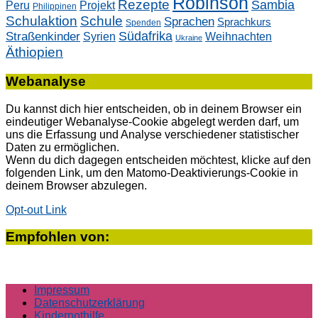
Robinson
Rezepte
Sambia
Peru
Projekt
Philippinen
Schulaktion
Schule
Sprachen
Sprachkurs
Spenden
Südafrika
Straßenkinder
Weihnachten
Syrien
Ukraine
Äthiopien
Webanalyse
Du kannst dich hier entscheiden, ob in deinem Browser ein
eindeutiger Webanalyse-Cookie abgelegt werden darf, um
uns die Erfassung und Analyse verschiedener statistischer
Daten zu ermöglichen.
Wenn du dich dagegen entscheiden möchtest, klicke auf den
folgenden Link, um den Matomo-Deaktivierungs-Cookie in
deinem Browser abzulegen.
Opt-out Link
Empfohlen von:
Impressum
Datenschutzerklärung
Kindernothilfe