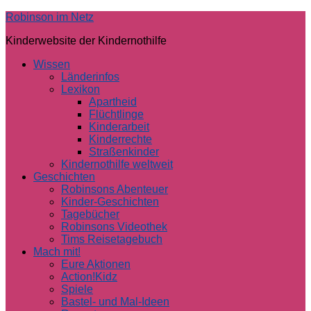
Skip
Robinson im Netz
to
Kinderwebsite der Kindernothilfe
content
Wissen
Länderinfos
Lexikon
Apartheid
Flüchtlinge
Kinderarbeit
Kinderrechte
Straßenkinder
Kindernothilfe weltweit
Geschichten
Robinsons Abenteuer
Kinder-Geschichten
Tagebücher
Robinsons Videothek
Tims Reisetagebuch
Mach mit!
Eure Aktionen
Action!Kidz
Spiele
Bastel- und Mal-Ideen