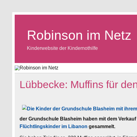
Skip
to
content
Robinson im Netz
Kinderwebsite der Kindernothilfe
Lübbecke: Muffins für de
der Grundschule Blasheim haben mit dem Verkauf
Flüchtlingskinder im Libanon
gesammelt.