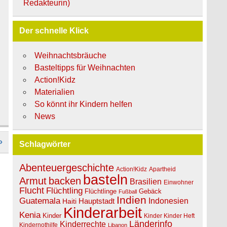
Redakteurin)
Der schnelle Klick
Weihnachtsbräuche
Basteltipps für Weihnachten
Action!Kidz
Materialien
So könnt ihr Kindern helfen
News
»
Schlagwörter
Abenteuergeschichte
Action!Kidz
Apartheid
basteln
Armut
backen
Brasilien
Einwohner
Flucht
Flüchtling
Flüchtlinge
Gebäck
Fußball
Indien
Guatemala
Indonesien
Hauptstadt
Haiti
Kinderarbeit
Kenia
Kinder
Kinder Kinder Heft
Länderinfo
Kinderrechte
Kindernothilfe
Libanon