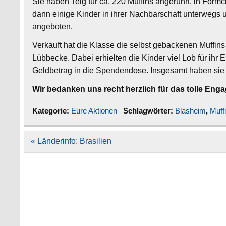
Sie haben Teig für ca. 220 Muffins angerührt, in Förmc
dann einige Kinder in ihrer Nachbarschaft unterwegs u
angeboten.
Verkauft hat die Klasse die selbst gebackenen Muffi
Lübbecke. Dabei erhielten die Kinder viel Lob für ihr
Geldbetrag in die Spendendose. Insgesamt haben sie 
Wir bedanken uns recht herzlich für das tolle En
Kategorie:
Eure Aktionen
Schlagwörter:
Blasheim
,
Muff
Beitragsnavigation
« Länderinfo: Brasilien