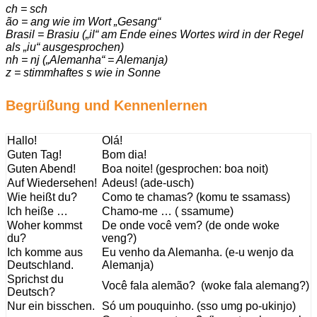
ch = sch
ão = ang wie im Wort „Gesang“
Brasil = Brasiu („il“ am Ende eines Wortes wird in der Regel
als „iu“ ausgesprochen)
nh = nj („Alemanha“ = Alemanja)
z = stimmhaftes s wie in Sonne
Begrüßung und Kennenlernen
Hallo!
Olá!
Guten Tag!
Bom dia!
Guten Abend!
Boa noite! (gesprochen: boa noit)
Auf Wiedersehen!
Adeus! (ade-usch)
Wie heißt du?
Como te chamas? (komu te ssamass)
Ich heiße …
Chamo-me … ( ssamume)
Woher kommst
De onde você vem? (de onde woke
du?
veng?)
Ich komme aus
Eu venho da Alemanha. (e-u wenjo da
Deutschland.
Alemanja)
Sprichst du
Você fala alemão? (woke fala alemang?)
Deutsch?
Nur ein bisschen.
Só um pouquinho. (sso umg po-ukinjo)