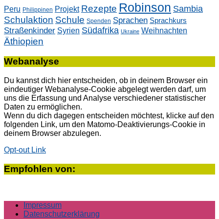
Robinson
Rezepte
Sambia
Peru
Projekt
Philippinen
Schulaktion
Schule
Sprachen
Sprachkurs
Spenden
Südafrika
Straßenkinder
Weihnachten
Syrien
Ukraine
Äthiopien
Webanalyse
Du kannst dich hier entscheiden, ob in deinem Browser ein
eindeutiger Webanalyse-Cookie abgelegt werden darf, um
uns die Erfassung und Analyse verschiedener statistischer
Daten zu ermöglichen.
Wenn du dich dagegen entscheiden möchtest, klicke auf den
folgenden Link, um den Matomo-Deaktivierungs-Cookie in
deinem Browser abzulegen.
Opt-out Link
Empfohlen von:
Impressum
Datenschutzerklärung