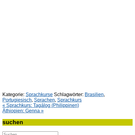
Kategorie:
Sprachkurse
Schlagwörter:
Brasilien
,
Portugiesisch
,
Sprachen
,
Sprachkurs
Beitragsnavigation
« Sprachkurs: Tagálog (Philippinen)
Äthiopien: Genna »
suchen
Suche