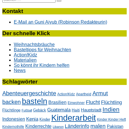
nach:
Kontakt
E-Mail an Guni Aiyub (Robinson Redakteurin)
Der schnelle Klick
Weihnachtsbräuche
Basteltipps für Weihnachten
Action!Kidz
Materialien
So könnt ihr Kindern helfen
News
Schlagwörter
Abenteuergeschichte
Armut
Action!Kidz
Apartheid
basteln
backen
Flucht
Flüchtling
Brasilien
Einwohner
Indien
Guatemala
Hauptstadt
Flüchtlinge
Gebäck
Haiti
Fußball
Kinderarbeit
Kenia
Indonesien
Kinder
Kinder Kinder Heft
malen
Länderinfo
Kinderrechte
Pakistan
Kindernothilfe
Libanon