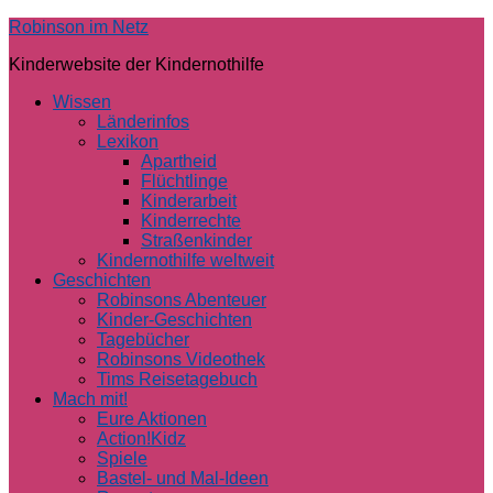
Skip
Robinson im Netz
to
Kinderwebsite der Kindernothilfe
content
Wissen
Länderinfos
Lexikon
Apartheid
Flüchtlinge
Kinderarbeit
Kinderrechte
Straßenkinder
Kindernothilfe weltweit
Geschichten
Robinsons Abenteuer
Kinder-Geschichten
Tagebücher
Robinsons Videothek
Tims Reisetagebuch
Mach mit!
Eure Aktionen
Action!Kidz
Spiele
Bastel- und Mal-Ideen