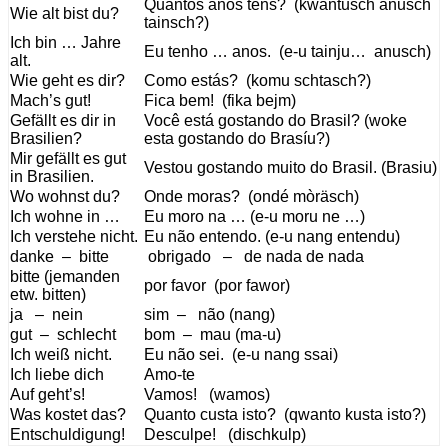
Quantos anos tens? (kwantusch anusch
Wie alt bist du?
tainsch?)
Ich bin … Jahre
Eu tenho … anos. (e-u tainju… anusch)
alt.
Wie geht es dir?
Como estás? (komu schtasch?)
Mach’s gut!
Fica bem! (fika bejm)
Gefällt es dir in
Você está gostando do Brasil? (woke
Brasilien?
esta gostando do Brasíu?)
Mir gefällt es gut
Vestou gostando muito do Brasil. (Brasiu)
in Brasilien.
Wo wohnst du?
Onde moras? (ondé mòräsch)
Ich wohne in …
Eu moro na … (e-u moru ne …)
Ich verstehe nicht.
Eu não entendo. (e-u nang entendu)
danke – bitte
obrigado – de nada de nada
bitte (jemanden
por favor (por fawor)
etw. bitten)
ja – nein
sim – não (nang)
gut – schlecht
bom – mau (ma-u)
Ich weiß nicht.
Eu não sei. (e-u nang ssai)
Ich liebe dich
Amo-te
Auf geht’s!
Vamos! (wamos)
Was kostet das?
Quanto custa isto? (qwanto kusta isto?)
Entschuldigung!
Desculpe! (dischkulp)