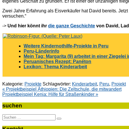
eigenes Geschäft zu gründen. Er ist einer der unzähligen fli
Zwei Jahre Erfahrung als Eisverkäufer hat David bereits. Jet
versuchen.“
->
Und hier könnt ihr
die ganze Geschichte
von David, Lad
Weitere Kindernothilfe-Projekte in Peru
Peru-Länderinfo
Mein Tag: Margarita (9) arbeitet in einer Ziegelei 
Peruanisches Rezept: Panéton
Lexikon: Thema Kinderarbeit
Kategorie:
Projekte
Schlagwörter:
Kinderarbeit
,
Peru
,
Projekt
Beitragsnavigation
« Projektbeispiel Äthiopien: Die Zeltschule, die mitwandert
Projektbeispiel Kenia: Hilfe für Straßenkinder »
suchen
Suche
nach:
Kontakt