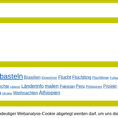
basteln
Flucht
Flüchtling
Brasilien
Flüchtlinge
Einwohner
Fußbal
malen
Länderinfo
echte
Peru
Projekt
Pakistan
Philippinen
Libanon
Äthiopien
a
Weihnachten
Ukraine
indeutiger Webanalyse-Cookie abgelegt werden darf, um uns die