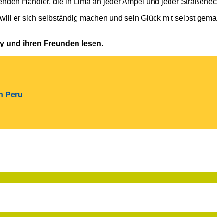
egenden Händler, die in Lima an jeder Ampel und jeder Straßene
zt will er sich selbständig machen und sein Glück mit selbst g
y und ihren Freunden lesen.
in Peru