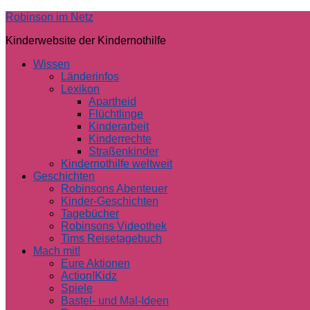
Skip
Robinson im Netz
to
Kinderwebsite der Kindernothilfe
content
Wissen
Länderinfos
Lexikon
Apartheid
Flüchtlinge
Kinderarbeit
Kinderrechte
Straßenkinder
Kindernothilfe weltweit
Geschichten
Robinsons Abenteuer
Kinder-Geschichten
Tagebücher
Robinsons Videothek
Tims Reisetagebuch
Mach mit!
Eure Aktionen
Action!Kidz
Spiele
Bastel- und Mal-Ideen