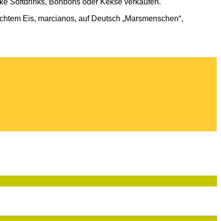
cke Softdrinks, Bonbons oder Kekse verkaufen.
emachtem Eis, marcianos, auf Deutsch „Marsmenschen“,