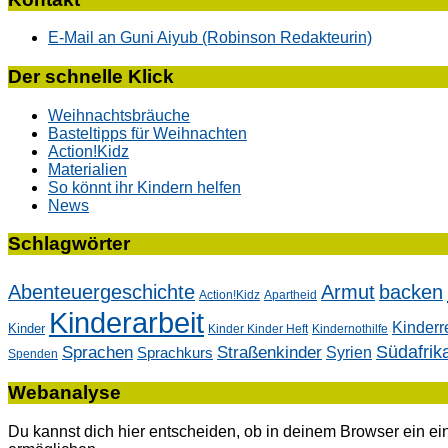
E-Mail an Guni Aiyub (Robinson Redakteurin)
Der schnelle Klick
Weihnachtsbräuche
Basteltipps für Weihnachten
Action!Kidz
Materialien
So könnt ihr Kindern helfen
News
Schlagwörter
Abenteuergeschichte
Armut
backen
Action!Kidz
Apartheid
Kinderarbeit
Kinderr
Kinder
Kinder Kinder Heft
Kindernothilfe
Südafrik
Sprachen
Straßenkinder
Sprachkurs
Syrien
Spenden
Webanalyse
Du kannst dich hier entscheiden, ob in deinem Browser ein e